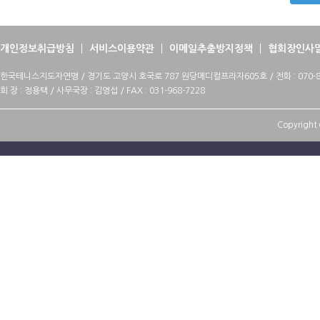
개인정보취급방침
서비스이용약관
이메일추출방지정책
협회장인사
한국테니스지도자연맹 / 경기도 고양시 호국로 787 원당메디컬프라자605호 / 전화 : 070-88
회 장 : 정용택 / 사무국장 : 김영섭 / FAX : 031-968-7228
Copyright