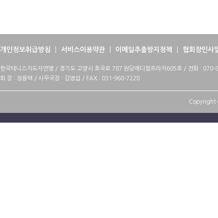
개인정보취급방침
서비스이용약관
이메일추출방지정책
협회장인사
한국테니스지도자연맹 / 경기도 고양시 호국로 787 원당메디컬프라자605호 / 전화 : 070-88
회 장 : 정용택 / 사무국장 : 김영섭 / FAX : 031-968-7228
Copyright