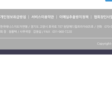
개인정보취급방침
서비스이용약관
이메일추출방지정책
협회장인사
한국테니스지도자연맹 / 경기도 고양시 호국로 787 원당메디컬프라자605호 / 전화 : 070-88
회 장 : 정용택 / 사무국장 : 김영섭 / FAX : 031-968-7228
Copyright