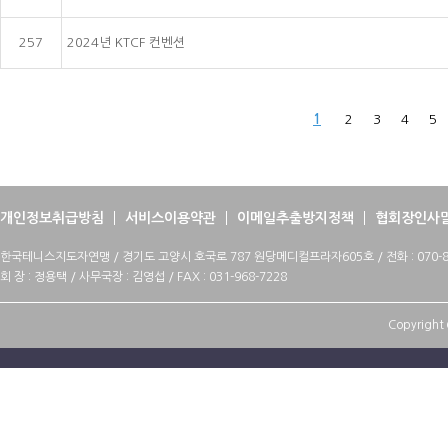
257
2024년 KTCF 컨벤션
1
2
3
4
5
개인정보취급방침
서비스이용약관
이메일추출방지정책
협회장인사
한국테니스지도자연맹 / 경기도 고양시 호국로 787 원당메디컬프라자605호 / 전화 : 070-88
회 장 : 정용택 / 사무국장 : 김영섭 / FAX : 031-968-7228
Copyright