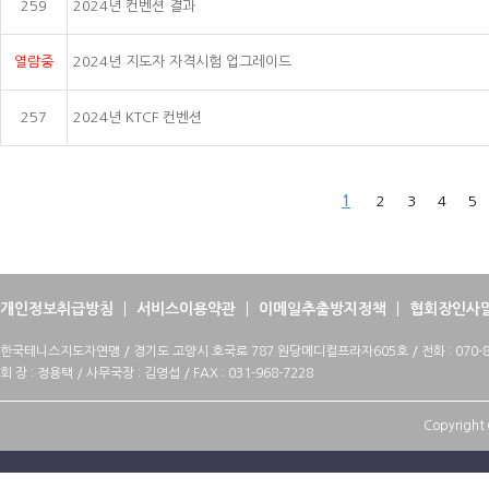
259
2024년 컨벤션 결과
열람중
2024년 지도자 자격시험 업그레이드
257
2024년 KTCF 컨벤션
1
2
3
4
5
개인정보취급방침
서비스이용약관
이메일추출방지정책
협회장인사
한국테니스지도자연맹 / 경기도 고양시 호국로 787 원당메디컬프라자605호 / 전화 : 070-88
회 장 : 정용택 / 사무국장 : 김영섭 / FAX : 031-968-7228
Copyright