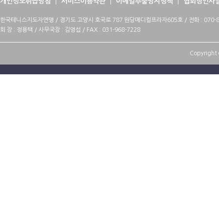
개인정보취급방침
서비스이용약관
이메일추출방지정책
협회장인사
한국테니스지도자연맹 / 경기도 고양시 호국로 787 원당메디컬프라자605호 / 전화 : 070-88
회 장 : 정용택 / 사무국장 : 김영섭 / FAX : 031-968-7228
Copyright