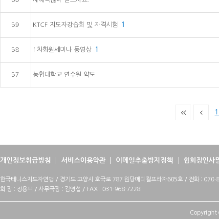
59
KTCF 지도자강습회 및 자격시험
1
58
1차회원세미나 동영상
1
57
농협대학교 연수원 약도
1
개인정보취급방침
서비스이용약관
이메일추출방지정책
협회장인사
한국테니스지도자연맹 / 경기도 고양시 호국로 787 원당메디컬프라자605호 / 전화 : 070-88
회 장 : 정용택 / 사무국장 : 김영섭 / FAX : 031-968-7228
Copyright