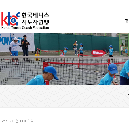
협
Total 276건
11 페이지