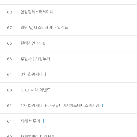
68
임원및테스터세미나
67
임원 및 테스터세미나 일정표
66
한테지연 11-6
65
후원사 (주)앙투카
64
3차 회원세미나
63
KTCF 새해 이벤트
62
2차 회원세미나-대구유니버시아드테니스경기장
1
61
새해 벽두에
1
60
새해복많이 받으세요.