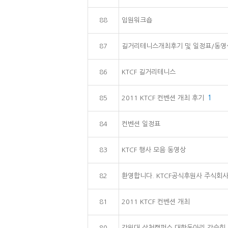
88
임원워크숍
87
길거리테니스개최후기 및 일정표/동영
86
KTCF 길거리테니스
85
2011 KTCF 컨벤션 개최 후기
1
84
컨벤션 일정표
83
KTCF 행사 모음 동영상
82
환영합니다. KTCF공식후원사 주식회
81
2011 KTCF 컨벤션 개최
80
강원대 삼척캠퍼스 대학동아리 강습회