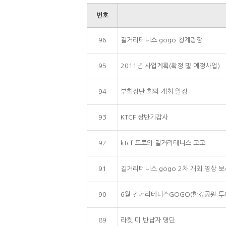
번호
96
길거리테니스 gogo 청계광장
95
2011년 사업계획(확정 및 예정사업)
94
부회장단 회의 개최 일정
93
KTCF 상반기감사
92
ktcf 프로의 길거리테니스 고고
91
길거리테니스 gogo 2차 개최 영상 보
90
6월 길거리테니스GOGO(한강공원 투
89
라켓 미 반납자 명단