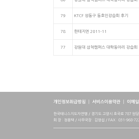
79
KTCF 성동구 동호인강습회 후기
78
한테지연 2011-11
77
강원대 삼척캠퍼스 대학동아리 강습회
개인정보취급방침
서비스이용약관
이메일
한국테니스지도자연맹 / 경기도 고양시 호국로 787 원당메디컬
회 장 : 정용택 / 사무국장 : 김영섭 / FAX : 031-968-72