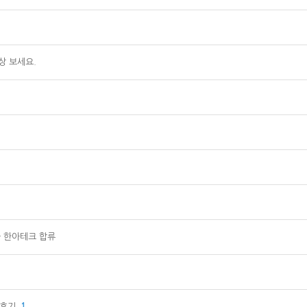
상 보세요.
사 한아테크 합류
 후기
1