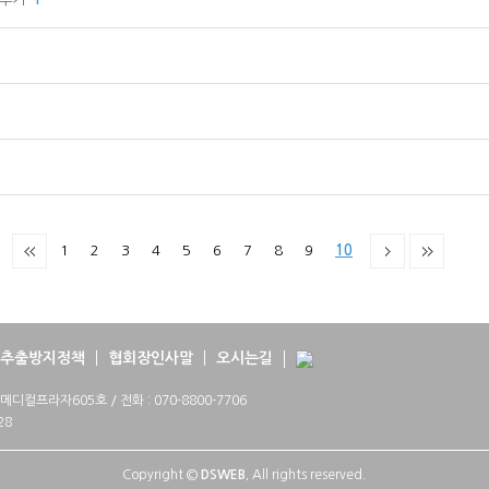
1
2
3
4
5
6
7
8
9
10
추출방지정책
협회장인사말
오시는길
프라자605호 / 전화 : 070-8800-7706
28
Copyright ©
DSWEB.
All rights reserved.