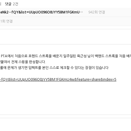
회
댓글
2건
7teNk2--fQY&list=UUpUO096O8JYY5BM1FGKmU…
942회 연결
61회 연결
과 PTA에서 처음으로 포핸드 스트록을 배운지 일주일된 육근성 님이 백핸드 스트록을 처음 
덧붙여서 전체 스윙을 완성합니다.
트롤에 문제가 생기면 임팩트를 본인 스스로 체크할 수 있다는 장점이 있습니다
2--fQY&list=UUpUO096O8JYY5BM1FGKmU4w&feature=share&index=5