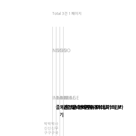
Total 3건
1 페이지
NO
NO
NO
NO
IMAGE
IMAGE
IMAGE
IMAGE
즐거운 테니스 레슨
레슨 1달 전후에 대회참가해 보
연천군수배 주니어대회
프랑스오픈 라모스:바브린카
기
박
박
박
사
신
신
신
무
구
구
구
국