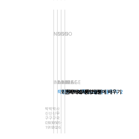
NO
NO
NO
NO
IMAGE
IMAGE
IMAGE
IMAGE
백핸드 스트록 20분에 배우기
포핸드 스트록 20분에 배우기
단체레슨 동영상
코트에서의 드릴
2
박
박
박
사
신
신
신
무
구
구
구
국
03-
03-
05-
05-
19
19
30
26