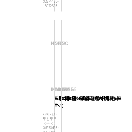
02-
07-
11-
06-
13
07
23
03
NO
NO
NO
NO
IMAGE
IMAGE
IMAGE
IMAGE
프랑스오픈 8강 조코비치:베르디
카디오 테니스의 본질 (정세환 프
What Is Correct Technique?
페더러 포핸드
1
흐
로)
사
박
사
사
무
신
무
무
국
구
국
국
06-
05-
04-
03-