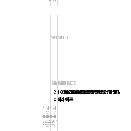
03
23
20
16
NO
NO
NO
NO
IMAGE
IMAGE
IMAGE
IMAGE
2016 호주오픈 혼합복식 하일라
2016 호주오픈 복식 결승 하일
2016 호주오픈 남자 결승 하일
마리아샤라포바 웜업
이트
라이트
라이트
사
사
사
사
무
무
무
무
국
국
국
국
02-
02-
02-
07-
02
02
02
31