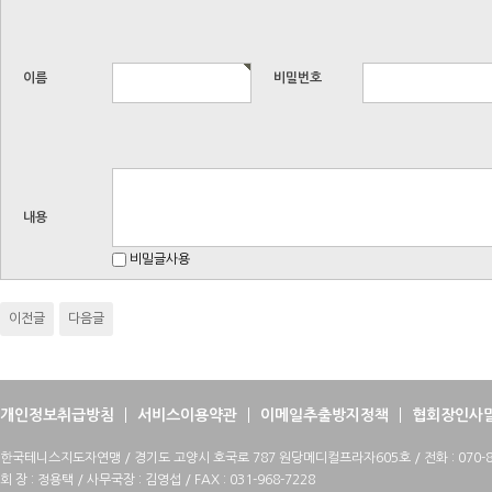
이름
비밀번호
내용
비밀글사용
이전글
다음글
개인정보취급방침
서비스이용약관
이메일추출방지정책
협회장인사
한국테니스지도자연맹 / 경기도 고양시 호국로 787 원당메디컬프라자605호 / 전화 : 070-88
회 장 : 정용택 / 사무국장 : 김영섭 / FAX : 031-968-7228