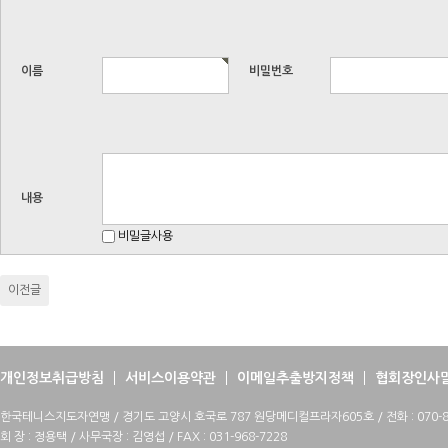
이름
비밀번호
내용
비밀글사용
이전글
개인정보취급방침
서비스이용약관
이메일추출방지정책
협회장인사
한국테니스지도자연맹 / 경기도 고양시 호국로 787 원당메디컬프라자605호 / 전화 : 070-88
회 장 : 정용택 / 사무국장 : 김영섭 / FAX : 031-968-7228