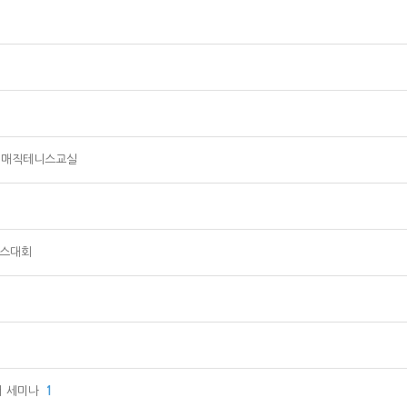
는 매직테니스교실
니스대회
터 세미나
1