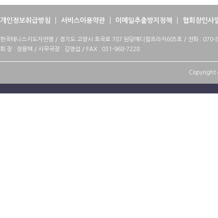
개인정보취급방침
서비스이용약관
이메일추출방지정책
협회장인사
한국테니스지도자연맹 / 경기도 고양시 호국로 787 원당메디컬프라자605호 / 전화 : 070-88
회 장 : 정용택 / 사무국장 : 김영섭 / FAX : 031-968-7228
Copyright