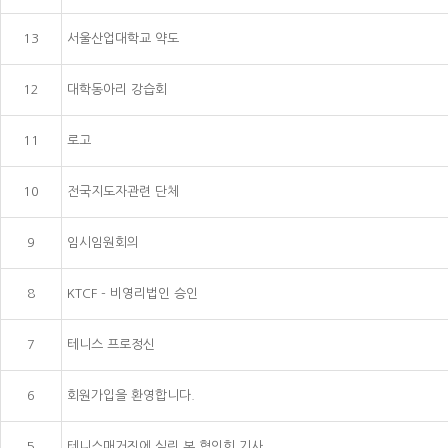
13
서울산업대학교 약도
12
대학동아리 강습회
11
로고
10
전국지도자관련 단체
9
임시임원회의
8
KTCF - 비영리법인 승인
7
테니스 프로정신
6
회원가입을 환영합니다.
5
테니스매거진에 실린 본 협의회 기사