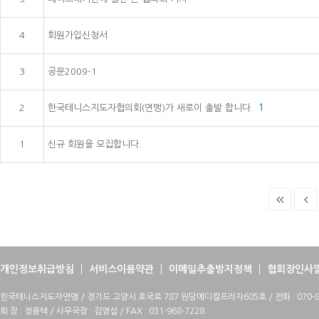
4
회원가입신청서
3
공문2009-1
2
한국테니스지도자협의회(연맹)가 새로이 출발 합니다.
1
1
신규 회원을 모집합니다.
개인정보취급방침
서비스이용약관
이메일추출방지정책
협회장인사
한국테니스지도자연맹 / 경기도 고양시 호국로 787 원당메디컬프라자605호 / 전화 : 070-88
회 장 : 정용택 / 사무국장 : 김영섭 / FAX : 031-968-7228